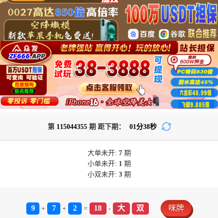
第
115044355
期 距下期：
01
分
38
秒
大单
未开:
7
期
小单
未开:
1
期
小双
未开:
3
期
9
7
2
18
大
双
咪牌
+
+
=
-